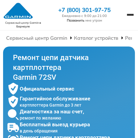
+7 (800) 301-97-75
Ежедневно с 9:00 до 21:00
Позвонить
мне утром
Сервисный центр Garmin
в
Барнауле
Сервисный центр Garmin
Каталог устройств
Ремо
Ремонт цепи датчика
картплоттера
Garmin 72SV
Официальный сервис
Гарантийное обслуживание
картплоттера Garmin до 3 лет
Диагностика за наш счет,
ремонт по желанию
Бесплатный выезд курьера
в день обращения
Ремонт цепи датчика картплоттера